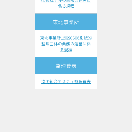
係る規程
東北事業所
東北事業所_20220608別紙⑤
監理団体の業務の運営に係
る規程
監理費表
協同組合アミティ監理費表